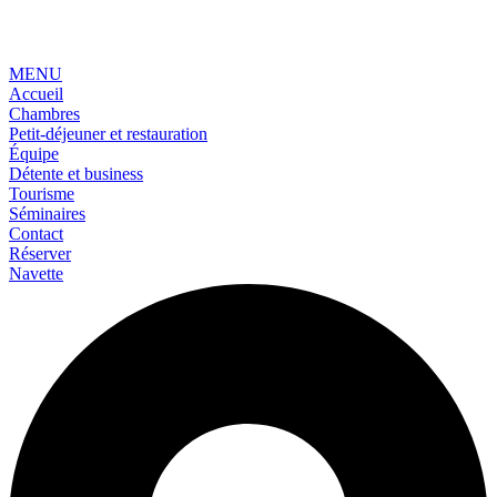
MENU
Accueil
Chambres
Petit-déjeuner et restauration
Équipe
Détente et business
Tourisme
Séminaires
Contact
Réserver
Navette